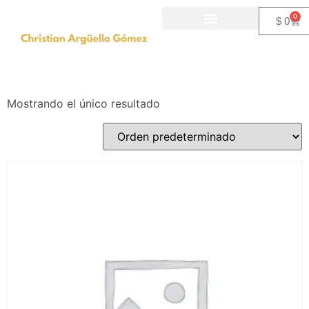
0
$
0
Inicio
/ Eventos
PRÓXIMOS EVENTOS
NUESTROS PROGRAMAS
Eventos
Mostrando el único resultado