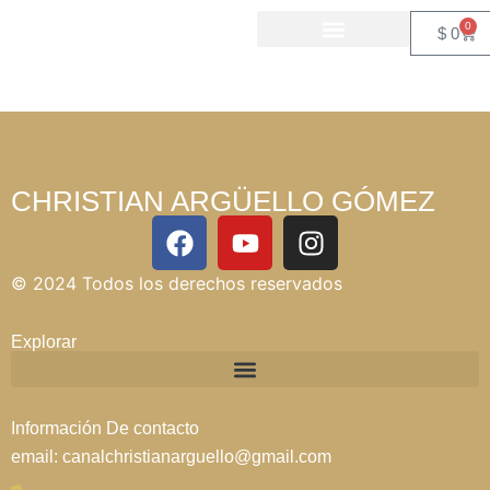
Etn Category
0
$
0
PRÓXIMOS EVENTOS
NUESTROS PROGRAMAS
CHRISTIAN ARGÜELLO GÓMEZ
© 2024 Todos los derechos reservados
Explorar
Información De contacto
email: canalchristianarguello@gmail.com